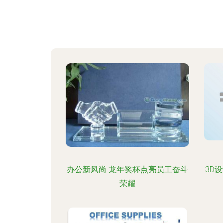
办公新风尚 龙年奖杯点亮员工奋斗
3D
荣耀