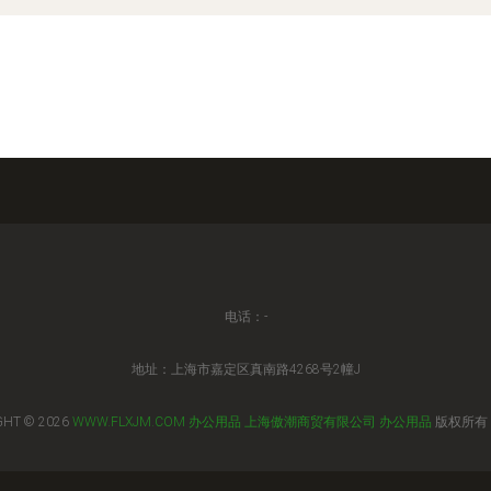
电话：-
地址：上海市嘉定区真南路4268号2幢J
GHT © 2026
WWW.FLXJM.COM
办公用品
上海傲潮商贸有限公司
办公用品
版权所有