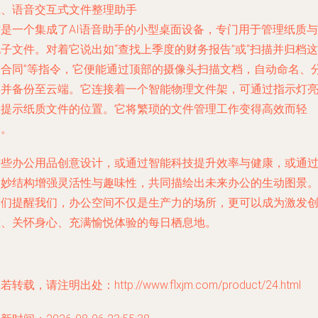
五、语音交互式文件整理助手
这是一个集成了AI语音助手的小型桌面设备，专门用于管理纸质与
子文件。对着它说出如“查找上季度的财务报告”或“扫描并归档这
份合同”等指令，它便能通过顶部的摄像头扫描文档，自动命名、
类并备份至云端。它连接着一个智能物理文件架，可通过指示灯
起提示纸质文件的位置。它将繁琐的文件管理工作变得高效而轻
松。
这些办公用品创意设计，或通过智能科技提升效率与健康，或通
巧妙结构增强灵活性与趣味性，共同描绘出未来办公的生动图景
它们提醒我们，办公空间不仅是生产力的场所，更可以成为激发
意、关怀身心、充满愉悦体验的每日栖息地。
若转载，请注明出处：http://www.flxjm.com/product/24.html