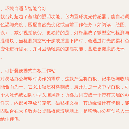
三、环境自适应智能台灯
这款台灯超越了基础的照明功能。它内置环境光传感器，能自动
节色温与亮度，匹配自然光变化或当前工作任务（如阅读、绘图
会议），减少视觉疲劳。更独特的是，灯杆集成了微型空气检测
加湿模块，当检测到空气干燥或质量下降时，会通过灯光的柔和
彩变化进行提示，并可启动轻柔的加湿功能，营造更健康的微环
境。
四、可折叠便携式白板工作站
针对灵活办公与即时协作的需求，这款产品将白板、记事板与收
功能合而为一。它采用轻质材料制成，展开后是一块中型白板，
供个人涂鸦或团队小型头脑风暴；折叠后则变成一个带有夹层的A
文件夹，内部可存放马克笔、磁贴和文档。其边缘设计有卡槽，
牢固贴合在大多数办公桌隔板或玻璃墙上，是移动办公与创意人
的绝佳伴侣。