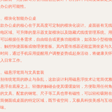
了办公的可能性。
一、模块化智能办公桌
这款办公桌的核心在于其高度可定制的模块化设计。桌面嵌有无
充电区域、可升降的显示器支架模块以及隐藏式线缆管理系统。
户可以根据任务需求，自由组合或更换功能模块，如添加小型植
槽、触控快捷面板或物理便签板。其内置传感器还能监测坐姿与
坐时间，通过手机应用提醒用户调整姿势或起身活动，将健康关
融入日常工作。
二、磁悬浮笔筒与文具套装
告别传统笔筒的静止与杂乱，这款设计利用磁悬浮技术让笔筒优
地悬浮在底座之上。轻微的触碰会使其缓缓旋转，方便取用任何
度的文具。配套的钢笔、尺子等工具也带有磁性，可以轻松吸附
笔筒侧面或桌面的特定区域，既节省空间，又极具科技美感与互
趣味。